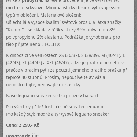
lehké a
prodyšné.
Barevné provedení je ve verzi černé,
modré a tyrkysové. Minimalistický design vyhovuje všem
typům oblečení. Materiálové složení:
Ušlechtilá a vysoce kvalitní světově proslulá látka značky
"Kunert"- se skládá z 51% viskózy 39% polyamidu 8%
polypropylenu 2% elastanu. Podrážka je vyrobena z pro
tělo přijatelného LIFOLIT®.
K dispozici ve velikostech XS (36/37), S (38/39), M (40/41), L
(42/43), XL (44/45) a XXL (46/47), a lze je prát ručně nebo v
pračce v pracím pytli za použití jemného pracího prášku při
teplotě 40 stupňů. Prosím, nepoužívejte aviváž a
neodstřeďujte, nedávajte do sušičky.
Naše leguano sneaker se liší pouze v barvách.
Pro všechny příležitosti: černé sneaker leguano
Pro každý styl: modré a tyrkysové leguano sneaker
Cena: 2 290,- Kč
Dovozce do ČR: